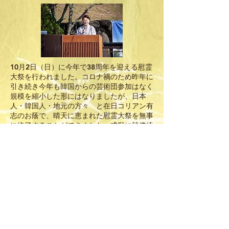
10月2日（日）に今年で38周年を迎える慰霊
大祭を行われました。コロナ禍のため昨年に
引き続き今年も韓国からの芸術団参加はなく
規模を縮小した形にはなりましたが、日本
人・韓国人・地元の方々 と在日コリアン有
志のお蔭で、晴天に恵まれた慰霊大祭を無事
に終了することができました。式順に韓佛連
会員の皆様による六種供養と四弘誓願を取り
入れたことで殉難者への慰霊する気持ちが伝
わったと思います。謹んで心から感謝の意を
表します。日韓両国政府に代わり、まさしく
民間がする日本とコリアの友好交流が出来ま
した。尚スペシャルゲストに女優の黒田福美
様を迎えて講演していただきました。韓国通
として知られる黒田様とはこれを機に日韓友
好平和の活動をしていきたいと思います。各
地から集まった参列者とともに一丸となっ