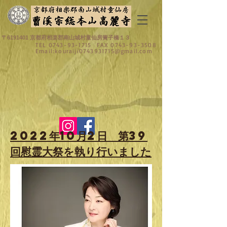
〒6191401 京都府相楽郡南山城村童仙房簀子橋１３
TEL
0743-93-1715
FAX
0743-93-3508
Email:
kouraiji0743931715@gmail.com
​2022年10月2日 第39
回慰霊大祭を執り行いました