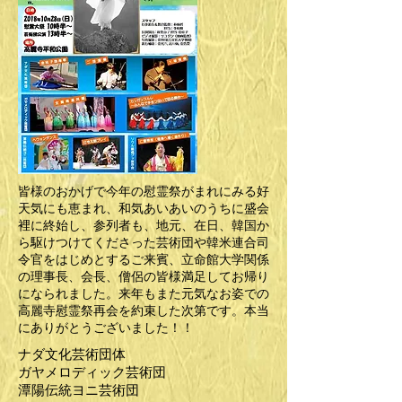
皆様のおかげで今年の慰霊祭がまれにみる好
天気にも恵まれ、和気あいあいのうちに盛会
裡に終始し、参列者も、地元、在日、韓国か
ら駆けつけてくださった芸術団や韓米連合司
令官をはじめとするご来賓、立命館大学関係
の理事長、会長、僧侶の皆様満足してお帰り
になられました。来年もまた元気なお姿での
高麗寺慰霊祭再会を約束した次第です。本当
にありがとうございました！！
ナダ文化芸術団体
ガヤメロディック芸術団
潭陽伝統ヨニ芸術団