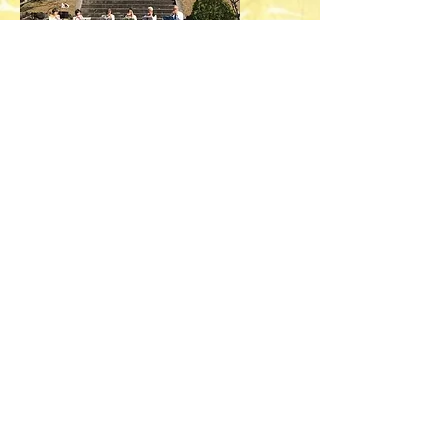
南山城村地元「ババロア会」の皆様によ
る
オカリナ演奏
​日本僧侶曹洞宗南陽寺 西垣慶峰住職と曹
溪宗総本山高麗寺 法岳光徳住職によるお
経