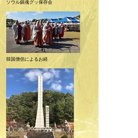
​ソウル鎮魂グッ保存会
​韓国僧侶によるお経