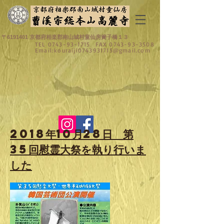
〒6191401 京都府相楽郡南山城村童仙房簀子橋１３
TEL
0743-93-1715
FAX
0743-93-3508
Email:
kouraiji0743931715@gmail.com
​2018年10月28日 第
35回慰霊大祭を執り行いま
した